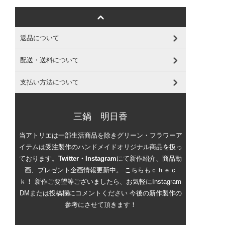
返品について
配送・送料について
支払い方法について
三鍋 明日香
当アトリエは一部生活商品を除きグリーン・フラワーア
イテムは受注製作のハンドメイドオリジナル商品を扱っ
ております。
Twitter・Instagram
にて新作紹介、商品動
画、プレゼント企画情報更新中。 こちらもｃｈｅｃ
ｋ！ 新作ご要望等ございましたら、お気軽にInstagram
DMまたは投稿欄にコメントください 今後の新作製作の
参考にさせて頂きます！