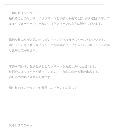
～切り枝インテリア～
枯れることのないフェイクグリーンと水換え不要でこぼれない固形の水、フ
ェイクウォーターで、本物の生けたグリーンのように製作しています。
繊細な枝ぶりが人気のドウダンツツジ切り枝ガラスベースアレンジです。
ボリュームある枝ぶりにシャープな細葉のリーフがふんわりボリュームがあ
り豪華に広がります。
季節を問わず、生き生きとしたグリーンをお楽しみいただけます。
枝部分にはワイヤーが通っているので、自由に曲げる事が出来ます。
お好みの樹形に変更が可能です。
切り枝のインテリアでお部屋にのプラントの癒しを～
…………………………………………………………………………………………
発送日までの目安