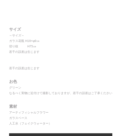
サイズ
～サイズ～
ガラス花瓶 H18×φ9㎝
切り枝 H75㎝
若干の誤差は生じます
若干の誤差は生じます
お色
グリーン
なるべく実物に近付けて撮影しておりますが、若干の誤差はご了承ください
素材
アーティフィシャルフラワー
ガラスベース
人工水（フェイクウォーター）