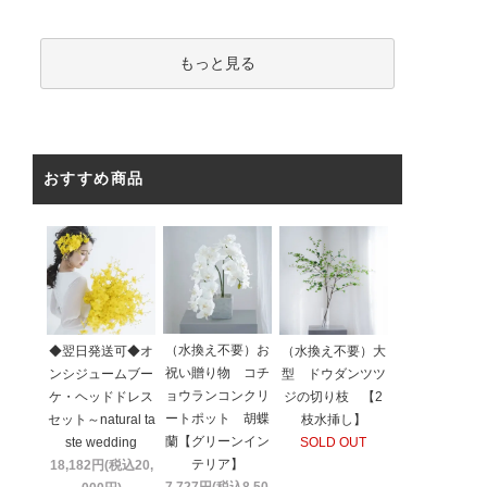
もっと見る
おすすめ商品
（水換え不要）お
◆翌日発送可◆オ
（水換え不要）大
祝い贈り物 コチ
ンシジュームブー
型 ドウダンツツ
ョウランコンクリ
ケ・ヘッドドレス
ジの切り枝 【2
ートポット 胡蝶
セット～natural ta
枝水挿し】
蘭【グリーンイン
ste wedding
SOLD OUT
テリア】
18,182円(税込20,