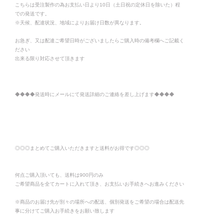
こちらは受注製作の為お支払い日より10日（土日祝の定休日を除いた）程
での発送です。
※天候、配達状況、地域によりお届け日数が異なります。
お急ぎ、又は配達ご希望日時がございましたらご購入時の備考欄へご記載く
ださい
出来る限り対応させて頂きます
◆◆◆◆発送時にメールにて発送詳細のご連絡を差し上げます◆◆◆◆
◎◎◎まとめてご購入いただきますと送料がお得です◎◎◎
何点ご購入頂いても、送料は900円のみ
ご希望商品を全てカートに入れて頂き、お支払いお手続きへお進みください
※商品のお届け先が別々の場所への配送、個別発送をご希望の場合は配送先
事に分けてご購入お手続きをお願い致します