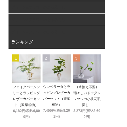
グリーン&フラワーのある暮らし
グリーン&フラワーのある暮らし
グリーン&フラワーのある暮らし
ランキング
1
2
3
ウンベラータとラ
フェイクパームツ
（水換え不要）
ッピングレザーカ
リーとラッピング
瑞々しいドウダン
バーセット（観葉
レザーカバーセッ
ツツジの小枝花瓶
植物）
ト（観葉植物）
挿し
7,455円(税込8,20
6,182円(税込6,80
3,273円(税込3,60
1円)
0円)
0円)