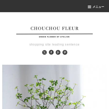
メニュー
shopping site leading sentence