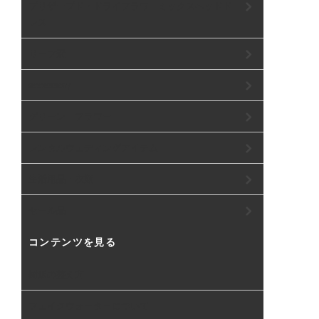
プリザーブド・ドライフラワーミックスヘッドド
レス
リーフ冠
accessory
グリーン フラワー
レンタルウェディングアイテム
生活用品・衣類
セール品
コンテンツを見る
樹形の整え方
フェイクウォーターについて