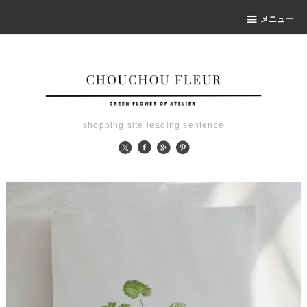
メニュー
shopping site leading sentence