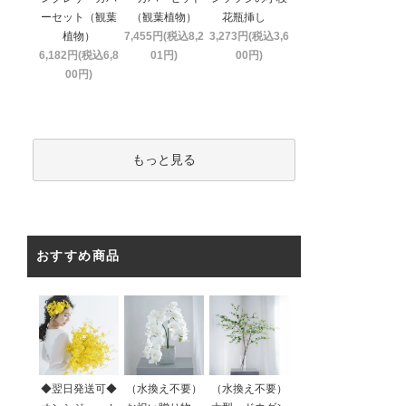
ーセット（観葉
（観葉植物）
花瓶挿し
植物）
7,455円(税込8,2
3,273円(税込3,6
6,182円(税込6,8
01円)
00円)
00円)
もっと見る
おすすめ商品
◆翌日発送可◆
（水換え不要）
（水換え不要）