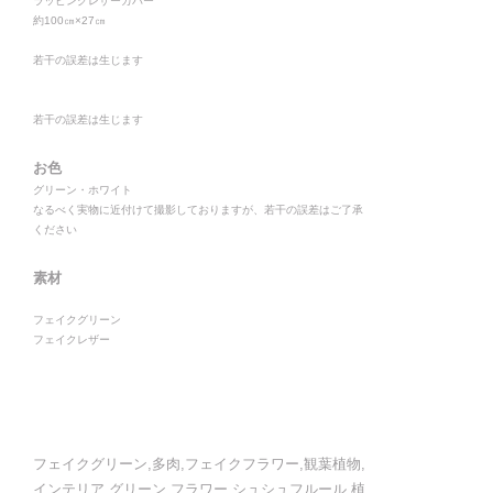
ラッピングレザーカバー
約100㎝×27㎝
若干の誤差は生じます
若干の誤差は生じます
お色
グリーン・ホワイト
なるべく実物に近付けて撮影しておりますが、若干の誤差はご了承
ください
素材
フェイクグリーン
フェイクレザー
フェイクグリーン,多肉,フェイクフラワー,観葉植物,
インテリア,グリーン,フラワー,シュシュフルール,植