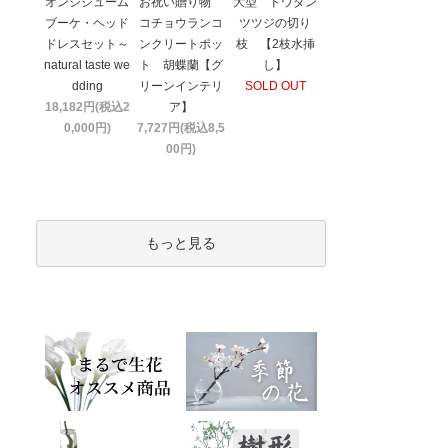
オンシジューム
お祝い贈り物
大型 ドウダン
ブーケ・ヘッド
コチョウランコ
ツツジの切り
ドレスセット～
ンクリートポッ
枝 【2枝水挿
natural taste we
ト 胡蝶蘭【グ
し】
dding
リーンインテリ
SOLD OUT
18,182円(税込2
ア】
0,000円)
7,727円(税込8,5
00円)
もっと見る