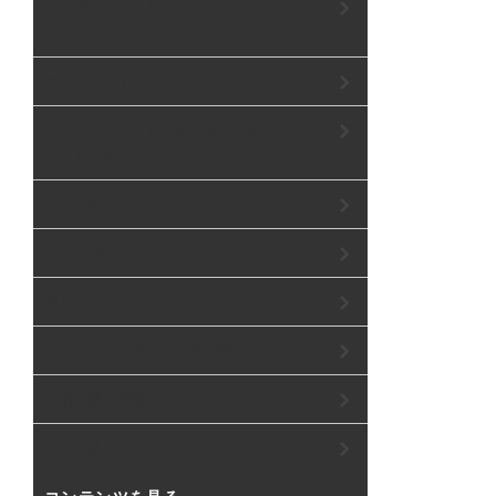
プリザーブド・ドライフラワーミックスブ
ーケ
アーティフィシャルフラワーヘッドドレス
プリザーブド・ドライフラワーミックスヘ
ッドドレス
リーフ冠
accessory
グリーン フラワー
レンタルウェディングアイテム
生活用品・衣類
セール品