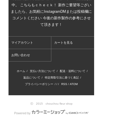
中。 こちらもｃｈｅｃｋ！ 新作ご要望等ござい
ましたら、お気軽にInstagramDMまたは投稿欄に
コメントください 今後の新作製作の参考にさせ
て頂きます！
マイアカウント
カートを見る
お問い合わせ
ホーム
/
支払い方法について
/
配送・送料について
/
返品について
/
特定商取引法に基づく表記
/
プライバシーポリシー
/ / /
RSS
/
ATOM
ⓒ 2015 chouchou fleur shop
Powered by