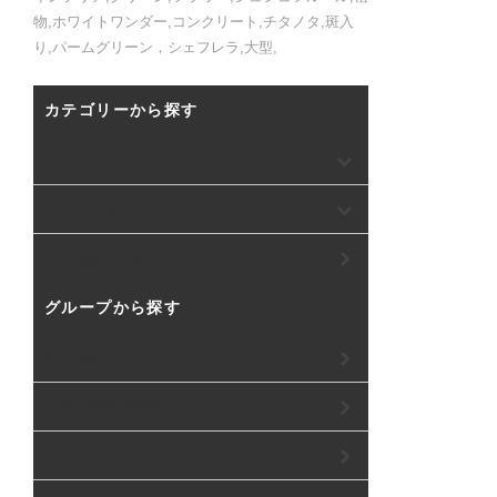
物,ホワイトワンダー,コンクリート,チタノタ,斑入
り,パームグリーン，シェフレラ,大型,
カテゴリーから探す
ウェディング
インテリア
生活用品・衣服
グループから探す
翌日発送
１点物商品《即納》
アーティフィシャルフラワーブーケ