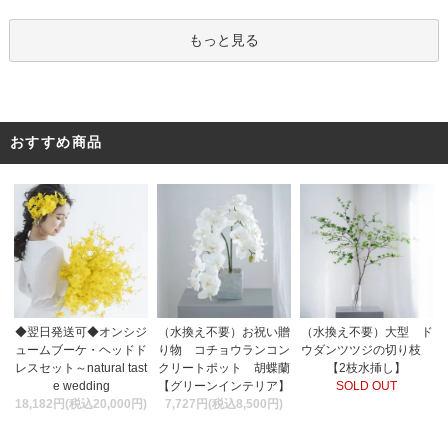
もっと見る
おすすめ商品
（水換え不要）お祝い贈
◆翌日発送可◆オンシジ
（水換え不要）大型 ド
り物 コチョウランコン
ュームブーケ・ヘッドド
ウダンツツジの切り枝
クリートポット 胡蝶蘭
レスセット～natural tast
【2枝水挿し】
【グリーンインテリア】
e wedding
SOLD OUT
7,727円(税込8,500円)
18,182円(税込20,000円)