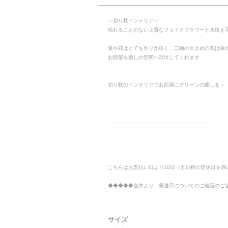
～切り枝インテリア～
枯れることのない上質なフェイクフラワーと水換え
葉や花はとても作りが良く、二輪の大きめの花は華
お部屋を癒しの空間へ演出してくれます
切り枝のインテリアでお部屋にグリーンの癒しを～
………………………………………………………
こちらはお支払い日より10日（土日祝の定休日を除
◆◆◆◆◆当方より、発送日についてのご確認のご
サイズ