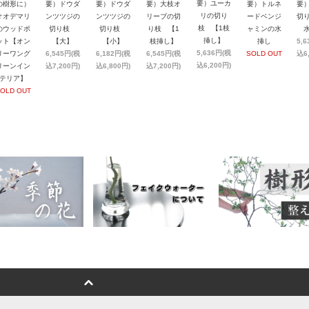
要）ユーカ
の樹形に）
要）ドウダ
要）ドウダ
要）大枝オ
要）トルネ
要
リの切り
オオデマリ
ンツツジの
ンツツジの
リーブの切
ードベンジ
切
枝 【1枝
のウッドポ
切り枝
切り枝
り枝 【1
ャミンの水
挿し】
ット【オン
【大】
【小】
枝挿し】
挿し
5,
5,636円(税
リーワング
6,545円(税
6,182円(税
6,545円(税
SOLD OUT
込6
込6,200円)
リーンイン
込7,200円)
込6,800円)
込7,200円)
テリア】
OLD OUT