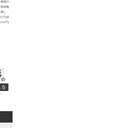
）桃花の
り枝花瓶
水挿し
636円(税
,200円)