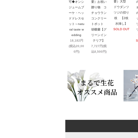
要）大型
可◆オンシ
要）お祝い
ドウダンツ
ジュームブ
贈り物 コ
ツジの切り
ーケ・ヘッ
チョウラン
枝 【2枝
ドドレスセ
コンクリー
水挿し】
ット～natu
トポット
SOLD OUT
ral taste w
胡蝶蘭【グ
edding
リーンイン
18,182円
テリア】
S
(税込20,00
7,727円(税
0円)
込8,500円)