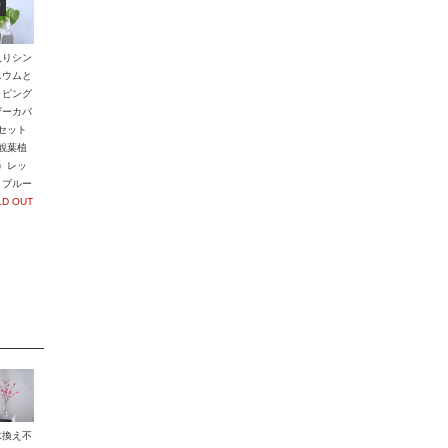
0
入りシン
ニウムと
ッピング
ザーカバ
セット
観葉植
）レッ
・ブルー
LD OUT
水換え不