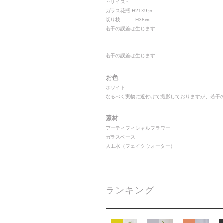
～サイズ～
ガラス花瓶 H21×9㎝
切り枝 H38㎝
若干の誤差は生じます
若干の誤差は生じます
お色
ホワイト
なるべく実物に近付けて撮影しておりますが、若干
素材
アーティフィシャルフラワー
ガラスベース
人工水（フェイクウォーター）
ランキング