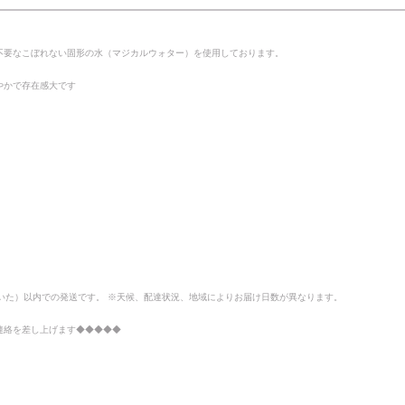
不要なこぼれない固形の水（マジカルウォター）を使用しております。
やかで存在感大です
いた）以内での発送です。 ※天候、配達状況、地域によりお届け日数が異なります。
連絡を差し上げます◆◆◆◆◆