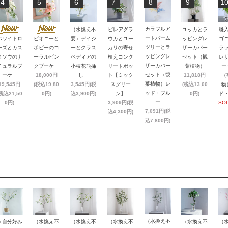
4
5
6
7
8
9
1
カラフルア
（水換え不
ピレアグラ
ユッカとラ
斑
ートパーム
ホワイトロ
ピオニーと
要）デイジ
ウカとユー
ッピングレ
ゴ
ツリーとラ
ーズとカス
ポピーのコ
ーとクラス
カリの寄せ
ザーカバー
ラ
ッピングレ
ミソウのナ
ーラルピン
ペディアの
植えコンク
セット（観
レ
ザーカバー
チュラルブ
クブーケ
小枝花瓶挿
リートポッ
葉植物）
ー
セット（観
ーケ
18,000円
し
ト【ミック
11,818円
（
葉植物）レ
19,545円
(税込19,80
3,545円(税
スグリー
(税込13,00
物
ッド・ブル
税込21,50
0円)
込3,900円)
ン】
0円)
ド
ー
0円)
3,909円(税
SO
7,091円(税
込4,300円)
込7,800円)
（水換え不
（自分好み
（水換え不
（水換え不
（水換え不
（水換え不
（