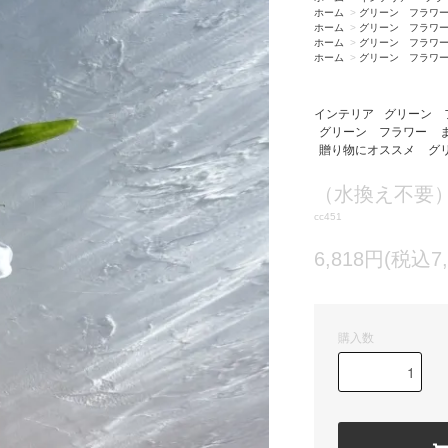
ホーム
>
グリーン フラワ
ホーム
>
グリーン フラワ
ホーム
>
グリーン フラワ
ホーム
>
グリーン フラワ
インテリア
グリーン 
グリーン フラワー
贈り物にオススメ
グ
（水換え不要
cc451
6,818円(税込7,
購入数