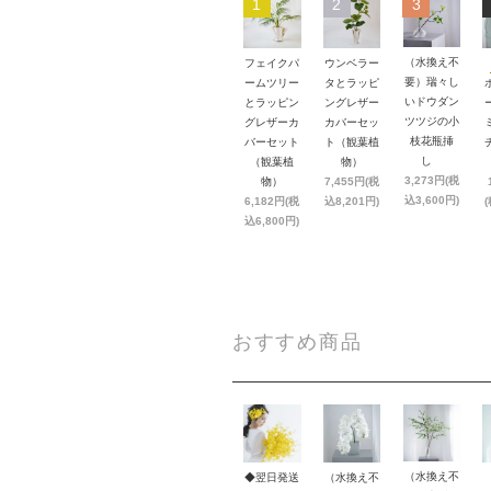
1
2
3
（水換え不
フェイクパ
ウンベラー
要）瑞々し
ームツリー
タとラッピ
いドウダン
とラッピン
ングレザー
ツツジの小
グレザーカ
カバーセッ
枝花瓶挿
バーセット
ト（観葉植
し
（観葉植
物）
3,273円(税
物）
7,455円(税
込3,600円)
6,182円(税
込8,201円)
(
込6,800円)
おすすめ商品
（水換え不
◆翌日発送
（水換え不