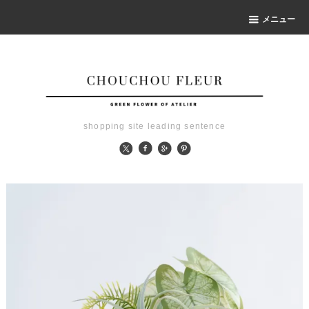
メニュー
shopping site leading sentence