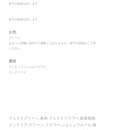
若干の誤差は生じます
若干の誤差は生じます
お色
グリーン
なるべく実物に近付けて撮影しておりますが、若干の誤差はご了承
ください
素材
アーティフィシャルフラワー
コンクリート
フェイクグリーン,多肉,フェイクフラワー,観葉植物,
インテリア,グリーン,フラワー,シュシュフルール,植