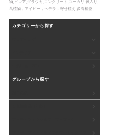
物,ピレア,グラウカ,コンクリート,ユーカリ,斑入り,
蔦植物，アイビー，ヘデラ，寄せ植え,多肉植物,
カテゴリーから探す
ウェディング
インテリア
生活用品・衣服
グループから探す
翌日発送
１点物商品《即納》
アーティフィシャルフラワーブーケ
プリザーブド・ドライフラワーミックスブ