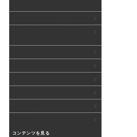
ーケ
アーティフィシャルフラワーヘッドドレス
プリザーブド・ドライフラワーミックスヘ
ッドドレス
リーフ冠
accessory
グリーン フラワー
レンタルウェディングアイテム
生活用品・衣類
セール品
コンテンツを見る