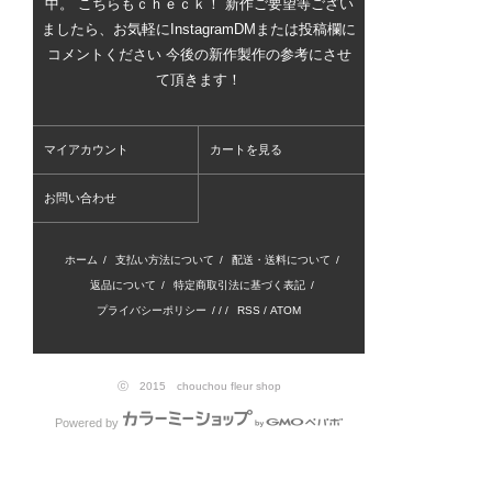
中。 こちらもｃｈｅｃｋ！ 新作ご要望等ござい
ましたら、お気軽にInstagramDMまたは投稿欄に
コメントください 今後の新作製作の参考にさせ
て頂きます！
マイアカウント
カートを見る
お問い合わせ
ホーム
/
支払い方法について
/
配送・送料について
/
返品について
/
特定商取引法に基づく表記
/
プライバシーポリシー
/ / /
RSS
/
ATOM
ⓒ 2015 chouchou fleur shop
Powered by