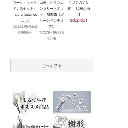
ブーケ・ヘッド
コチョウランコ
ツツジの切り
ドレスセット～
ンクリートポッ
枝 【2枝水挿
natural taste we
ト 胡蝶蘭【グ
し】
dding
リーンインテリ
SOLD OUT
18,182円(税込2
ア】
0,000円)
7,727円(税込8,5
00円)
もっと見る