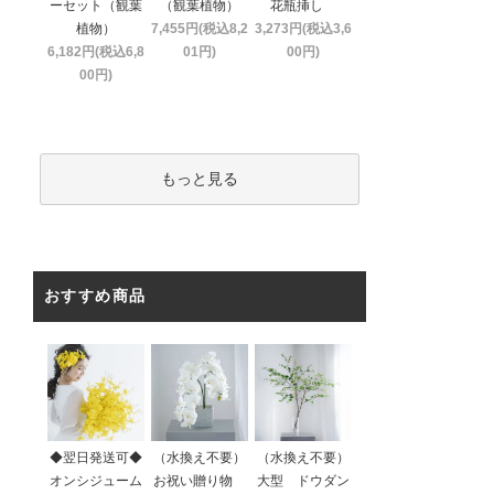
ーセット（観葉
（観葉植物）
花瓶挿し
植物）
7,455円(税込8,2
3,273円(税込3,6
6,182円(税込6,8
01円)
00円)
00円)
もっと見る
おすすめ商品
◆翌日発送可◆
（水換え不要）
（水換え不要）
オンシジューム
お祝い贈り物
大型 ドウダン