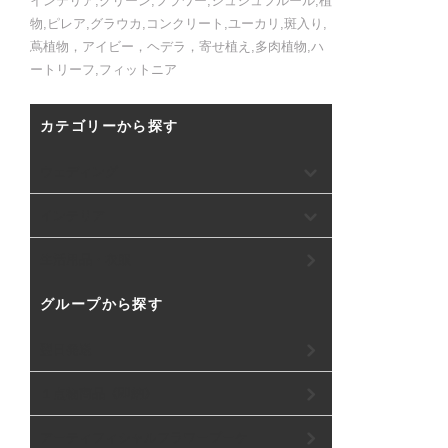
インテリア,グリーン,フラワー,シュシュフルール,植
物,ピレア,グラウカ,コンクリート,ユーカリ,斑入り,
蔦植物，アイビー，ヘデラ，寄せ植え,多肉植物,ハ
ートリーフ,フィットニア
カテゴリーから探す
ウェディング
インテリア
生活用品・衣服
グループから探す
翌日発送
１点物商品《即納》
アーティフィシャルフラワーブーケ