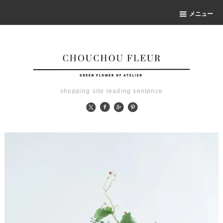
メニュー
shopping site leading sentence