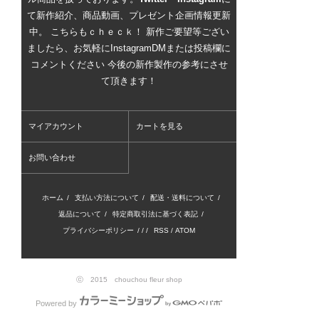
て新作紹介、商品動画、プレゼント企画情報更新
中。 こちらもｃｈｅｃｋ！ 新作ご要望等ござい
ましたら、お気軽にInstagramDMまたは投稿欄に
コメントください 今後の新作製作の参考にさせ
て頂きます！
マイアカウント
カートを見る
お問い合わせ
ホーム
/
支払い方法について
/
配送・送料について
/
返品について
/
特定商取引法に基づく表記
/
プライバシーポリシー
/ / /
RSS
/
ATOM
ⓒ 2015 chouchou fleur shop
Powered by