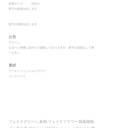
全体サイズ H25㎝
若干の誤差は生じます
若干の誤差は生じます
お色
グリーン
なるべく実物に近付けて撮影しておりますが、若干の誤差はご了承
ください
素材
アーティフィシャルフラワー
コンクリート
フェイクグリーン,多肉,フェイクフラワー,観葉植物,