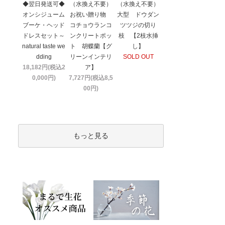
◆翌日発送可◆
（水換え不要）
（水換え不要）
オンシジューム
お祝い贈り物
大型 ドウダン
ブーケ・ヘッド
コチョウランコ
ツツジの切り
ドレスセット～
ンクリートポッ
枝 【2枝水挿
natural taste we
ト 胡蝶蘭【グ
し】
dding
リーンインテリ
SOLD OUT
18,182円(税込2
ア】
0,000円)
7,727円(税込8,5
00円)
もっと見る