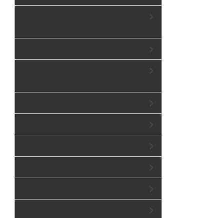
プリザーブド・ドライフラワーミックスブ
ーケ
アーティフィシャルフラワーヘッドドレス
プリザーブド・ドライフラワーミックスヘ
ッドドレス
リーフ冠
accessory
グリーン フラワー
レンタルウェディングアイテム
生活用品・衣類
セール品