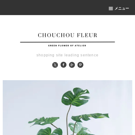
メニュー
shopping site leading sentence