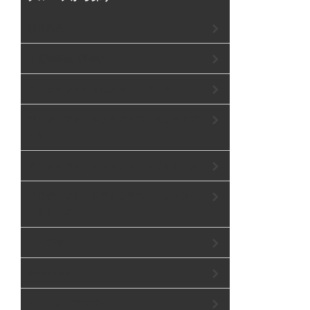
翌日発送
１点物商品《即納》
アーティフィシャルフラワーブーケ
プリザーブド・ドライフラワーミックスブ
ーケ
アーティフィシャルフラワーヘッドドレス
プリザーブド・ドライフラワーミックスヘ
ッドドレス
リーフ冠
accessory
グリーン フラワー