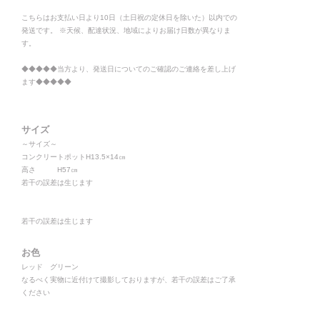
こちらはお支払い日より10日（土日祝の定休日を除いた）以内での
発送です。 ※天候、配達状況、地域によりお届け日数が異なりま
す。
◆◆◆◆◆当方より、発送日についてのご確認のご連絡を差し上げ
ます◆◆◆◆◆
サイズ
～サイズ～
コンクリートポットH13.5×14㎝
高さ H57㎝
若干の誤差は生じます
若干の誤差は生じます
お色
レッド グリーン
なるべく実物に近付けて撮影しておりますが、若干の誤差はご了承
ください