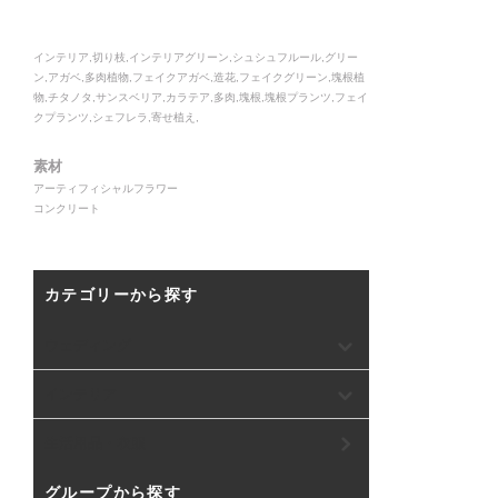
インテリア,切り枝,インテリアグリーン,シュシュフルール,グリー
ン,アガベ,多肉植物,フェイクアガベ,造花,フェイクグリーン,塊根植
物,チタノタ,サンスベリア,カラテア,多肉,塊根,塊根プランツ,フェイ
クプランツ,シェフレラ,寄せ植え,
素材
アーティフィシャルフラワー
コンクリート
カテゴリーから探す
ウェディング
インテリア
生活用品・衣服
グループから探す