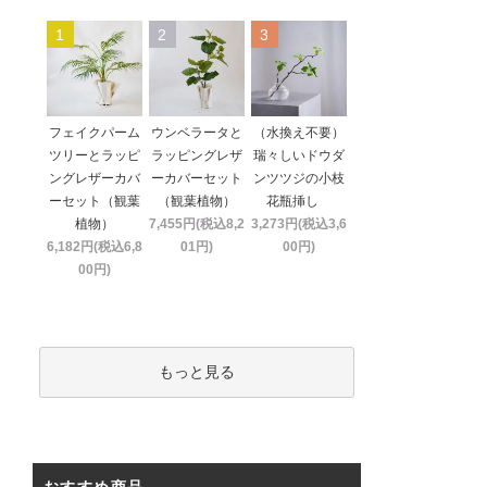
1
2
3
フェイクパーム
ウンベラータと
（水換え不要）
ツリーとラッピ
ラッピングレザ
瑞々しいドウダ
ングレザーカバ
ーカバーセット
ンツツジの小枝
ーセット（観葉
（観葉植物）
花瓶挿し
植物）
7,455円(税込8,2
3,273円(税込3,6
6,182円(税込6,8
01円)
00円)
00円)
もっと見る