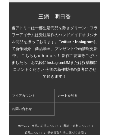
三鍋 明日香
当アトリエは一部生活商品を除きグリーン・フラ
ワーアイテムは受注製作のハンドメイドオリジナ
ル商品を扱っております。
Twitter・Instagram
に
て新作紹介、商品動画、プレゼント企画情報更新
中。 こちらもｃｈｅｃｋ！ 新作ご要望等ござい
ましたら、お気軽にInstagramDMまたは投稿欄に
コメントください 今後の新作製作の参考にさせ
て頂きます！
マイアカウント
カートを見る
お問い合わせ
ホーム
/
支払い方法について
/
配送・送料について
/
返品について
/
特定商取引法に基づく表記
/