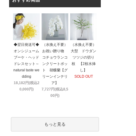
おすすめ商品
◆翌日発送可◆
（水換え不要）
（水換え不要）
オンシジューム
お祝い贈り物
大型 ドウダン
ブーケ・ヘッド
コチョウランコ
ツツジの切り
ドレスセット～
ンクリートポッ
枝 【2枝水挿
natural taste we
ト 胡蝶蘭【グ
し】
dding
リーンインテリ
SOLD OUT
18,182円(税込2
ア】
0,000円)
7,727円(税込8,5
00円)
もっと見る