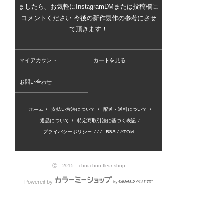
ましたら、お気軽にInstagramDMまたは投稿欄に
コメントください 今後の新作製作の参考にさせ
て頂きます！
マイアカウント
カートを見る
お問い合わせ
ホーム
/
支払い方法について
/
配送・送料について
/
返品について
/
特定商取引法に基づく表記
/
プライバシーポリシー
/ / /
RSS
/
ATOM
ⓒ 2015 chouchou fleur shop
Powered by