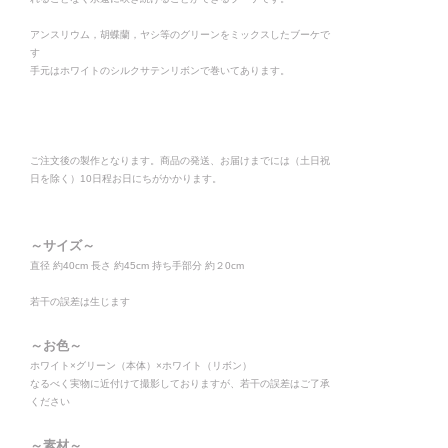
アンスリウム，胡蝶蘭，ヤシ等のグリーンをミックスしたブーケで
す
手元はホワイトのシルクサテンリボンで巻いてあります。
ご注文後の製作となります。商品の発送、お届けまでには（土日祝
日を除く）10日程お日にちがかかります。
～サイズ～
直径 約40cm 長さ 約45cm 持ち手部分 約２0cm
若干の誤差は生じます
～お色～
ホワイト×グリーン（本体）×ホワイト（リボン）
なるべく実物に近付けて撮影しておりますが、若干の誤差はご了承
ください
～素材～