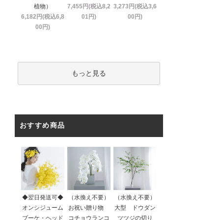
植物）
7,455円(税込8,2
3,273円(税込3,6
6,182円(税込6,8
01円)
00円)
00円)
もっと見る
おすすめ商品
◆翌日発送可◆
（水換え不要）
（水換え不要）
オンシジューム
お祝い贈り物
大型 ドウダン
ブーケ・ヘッド
コチョウランコ
ツツジの切り