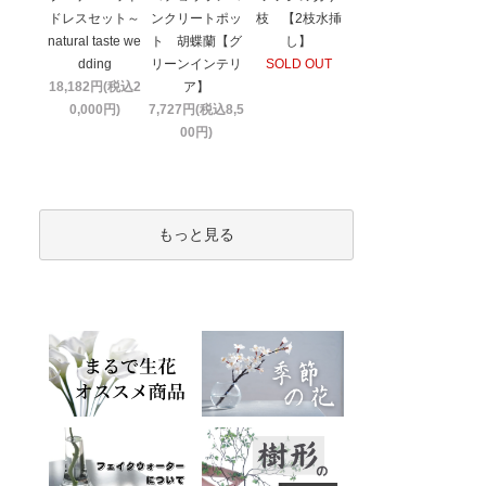
ドレスセット～
ンクリートポッ
枝 【2枝水挿
natural taste we
ト 胡蝶蘭【グ
し】
dding
リーンインテリ
SOLD OUT
18,182円(税込2
ア】
0,000円)
7,727円(税込8,5
00円)
もっと見る