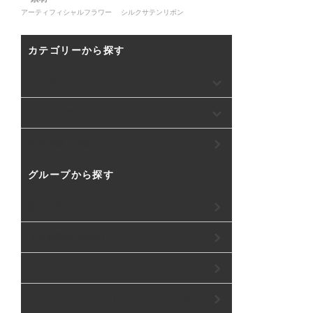
アーティフィシャルフラワー シルクサテンリボン
カテゴリーから探す
ウェディング
インテリア
生活用品・衣服
グループから探す
翌日発送
１点物商品《即納》
アーティフィシャルフラワーブーケ
プリザーブド・ドライフラワーミックスブ