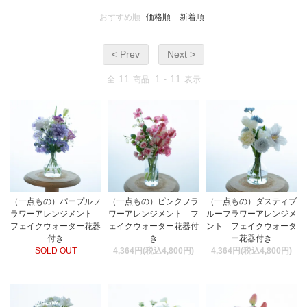
おすすめ順
価格順
新着順
< Prev
Next >
11
1
11
全
商品
-
表示
（一点もの）パープルフ
（一点もの）ピンクフラ
（一点もの）ダスティブ
ラワーアレンジメント
ワーアレンジメント フ
ルーフラワーアレンジメ
フェイクウォーター花器
ェイクウォーター花器付
ント フェイクウォータ
付き
き
ー花器付き
SOLD OUT
4,364円(税込4,800円)
4,364円(税込4,800円)