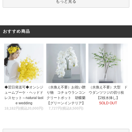
もっと見る
おすすめ商品
（水換え不要）お祝い贈
◆翌日発送可◆オンシジ
（水換え不要）大型 ド
り物 コチョウランコン
ュームブーケ・ヘッドド
ウダンツツジの切り枝
クリートポット 胡蝶蘭
レスセット～natural tast
【2枝水挿し】
【グリーンインテリア】
e wedding
SOLD OUT
7,727円(税込8,500円)
18,182円(税込20,000円)