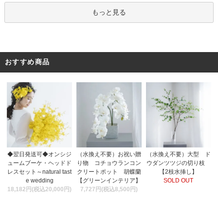
もっと見る
おすすめ商品
（水換え不要）お祝い贈
◆翌日発送可◆オンシジ
（水換え不要）大型 ド
り物 コチョウランコン
ュームブーケ・ヘッドド
ウダンツツジの切り枝
クリートポット 胡蝶蘭
レスセット～natural tast
【2枝水挿し】
【グリーンインテリア】
e wedding
SOLD OUT
7,727円(税込8,500円)
18,182円(税込20,000円)