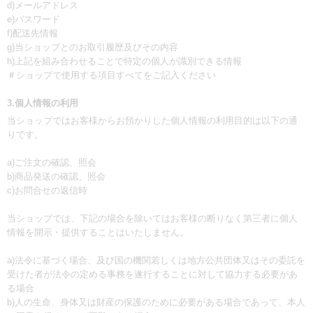
d)メールアドレス
e)パスワード
f)配送先情報
g)当ショップとのお取引履歴及びその内容
h)上記を組み合わせることで特定の個人が識別できる情報
＃ショップで使用する項目すべてをご記入ください
3.個人情報の利用
当ショップではお客様からお預かりした個人情報の利用目的は以下の通
りです。
a)ご注文の確認、照会
b)商品発送の確認、照会
c)お問合せの返信時
当ショップでは、下記の場合を除いてはお客様の断りなく第三者に個人
情報を開示・提供することはいたしません。
a)法令に基づく場合、及び国の機関若しくは地方公共団体又はその委託を
受けた者が法令の定める事務を遂行することに対して協力する必要があ
る場合
b)人の生命、身体又は財産の保護のために必要がある場合であって、本人