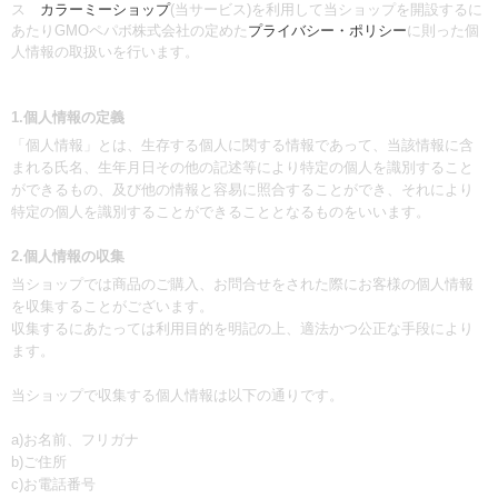
ス
カラーミーショップ
(当サービス)を利用して当ショップを開設するに
あたりGMOペパボ株式会社の定めた
プライバシー・ポリシー
に則った個
人情報の取扱いを行います。
1.個人情報の定義
「個人情報」とは、生存する個人に関する情報であって、当該情報に含
まれる氏名、生年月日その他の記述等により特定の個人を識別すること
ができるもの、及び他の情報と容易に照合することができ、それにより
特定の個人を識別することができることとなるものをいいます。
2.個人情報の収集
当ショップでは商品のご購入、お問合せをされた際にお客様の個人情報
を収集することがございます。
収集するにあたっては利用目的を明記の上、適法かつ公正な手段により
ます。
当ショップで収集する個人情報は以下の通りです。
a)お名前、フリガナ
b)ご住所
c)お電話番号