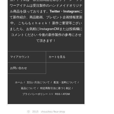
ワーアイテムは受注製作のハンドメイドオリジナ
ル商品を扱っております。
Twitter・Instagram
に
て新作紹介、商品動画、プレゼント企画情報更新
中。 こちらもｃｈｅｃｋ！ 新作ご要望等ござい
ましたら、お気軽にInstagramDMまたは投稿欄に
コメントください 今後の新作製作の参考にさせ
て頂きます！
マイアカウント
カートを見る
お問い合わせ
ホーム
/
支払い方法について
/
配送・送料について
/
返品について
/
特定商取引法に基づく表記
/
プライバシーポリシー
/ / /
RSS
/
ATOM
ⓒ 2015 chouchou fleur shop