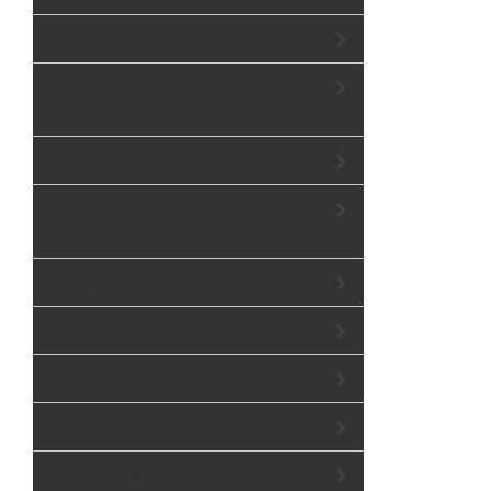
アーティフィシャルフラワーブーケ
プリザーブド・ドライフラワーミックスブ
ーケ
アーティフィシャルフラワーヘッドドレス
プリザーブド・ドライフラワーミックスヘ
ッドドレス
リーフ冠
accessory
グリーン フラワー
レンタルウェディングアイテム
生活用品・衣類