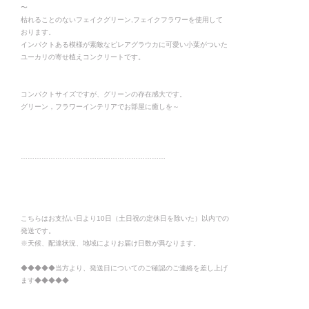
〜
枯れることのないフェイクグリーン,フェイクフラワーを使用して
おります。
インパクトある模様が素敵なピレアグラウカに可愛い小葉がついた
ユーカリの寄せ植えコンクリートです。
コンパクトサイズですが、グリーンの存在感大です。
グリーン，フラワーインテリアでお部屋に癒しを～
………………………………………………………
こちらはお支払い日より10日（土日祝の定休日を除いた）以内での
発送です。
※天候、配達状況、地域によりお届け日数が異なります。
◆◆◆◆◆当方より、発送日についてのご確認のご連絡を差し上げ
ます◆◆◆◆◆