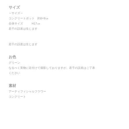
サイズ
～サイズ～
コンクリートポット 約8×9㎝
全体サイズ H17㎝
若干の誤差は生じます
若干の誤差は生じます
お色
グリーン
なるべく実物に近付けて撮影しておりますが、若干の誤差はご了承
ください
素材
アーティフィシャルフラワー
コンクリート