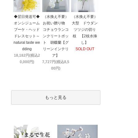
◆翌日発送可◆
（水換え不要）
（水換え不要）
オンシジューム
お祝い贈り物
大型 ドウダン
ブーケ・ヘッド
コチョウランコ
ツツジの切り
ドレスセット～
ンクリートポッ
枝 【2枝水挿
natural taste we
ト 胡蝶蘭【グ
し】
dding
リーンインテリ
SOLD OUT
18,182円(税込2
ア】
0,000円)
7,727円(税込8,5
00円)
もっと見る