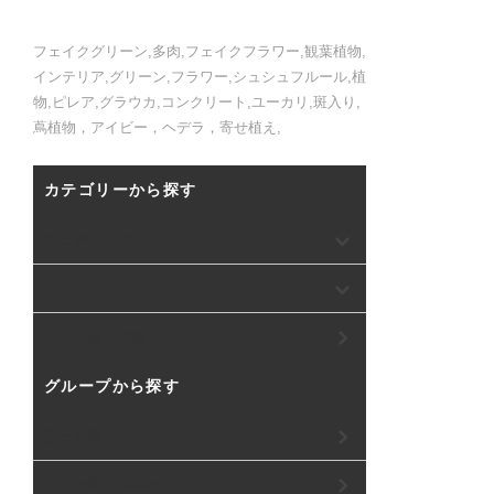
フェイクグリーン,多肉,フェイクフラワー,観葉植物,
インテリア,グリーン,フラワー,シュシュフルール,植
物,ピレア,グラウカ,コンクリート,ユーカリ,斑入り,
蔦植物，アイビー，ヘデラ，寄せ植え,
カテゴリーから探す
ウェディング
インテリア
生活用品・衣服
グループから探す
翌日発送
１点物商品《即納》