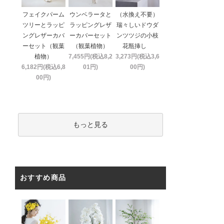
フェイクパーム
ウンベラータと
（水換え不要）
ツリーとラッピ
ラッピングレザ
瑞々しいドウダ
ングレザーカバ
ーカバーセット
ンツツジの小枝
ーセット（観葉
（観葉植物）
花瓶挿し
植物）
7,455円(税込8,2
3,273円(税込3,6
6,182円(税込6,8
01円)
00円)
00円)
もっと見る
おすすめ商品