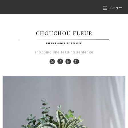
メニュー
shopping site leading sentence