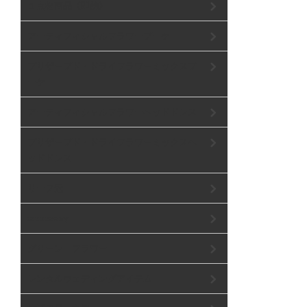
１点物商品《即納》
アーティフィシャルフラワーブーケ
プリザーブド・ドライフラワーミックスブ
ーケ
アーティフィシャルフラワーヘッドドレス
プリザーブド・ドライフラワーミックスヘ
ッドドレス
リーフ冠
accessory
グリーン フラワー
レンタルウェディングアイテム