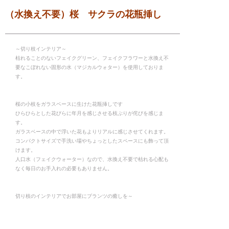
（水換え不要）桜 サクラの花瓶挿し
～切り枝インテリア～
枯れることのないフェイクグリーン、フェイクフラワーと水換え不
要なこぼれない固形の水（マジカルウォター）を使用しておりま
す。
桜の小枝をガラスベースに生けた花瓶挿しです
ひらひらとした花びらに年月を感じさせる枝ぶりが侘びを感じま
す。
ガラスベースの中で浮いた花もよりリアルに感じさせてくれます。
コンパクトサイズで手洗い場やちょっとしたスペースにも飾って頂
けます。
人口水（フェイクウォーター）なので、水換え不要で枯れる心配も
なく毎日のお手入れの必要もありません。
切り枝のインテリアでお部屋にプランツの癒しを～