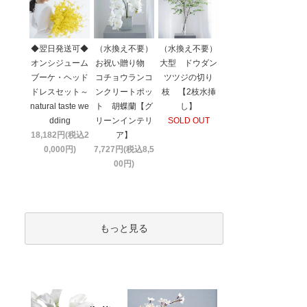
◆翌日発送可◆
（水換え不要）
（水換え不要）
オンシジューム
お祝い贈り物
大型 ドウダン
ブーケ・ヘッド
コチョウランコ
ツツジの切り
ドレスセット～
ンクリートポッ
枝 【2枝水挿
natural taste we
ト 胡蝶蘭【グ
し】
dding
リーンインテリ
SOLD OUT
18,182円(税込2
ア】
0,000円)
7,727円(税込8,5
00円)
もっと見る