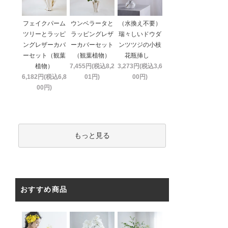
フェイクパーム
ウンベラータと
（水換え不要）
ツリーとラッピ
ラッピングレザ
瑞々しいドウダ
ングレザーカバ
ーカバーセット
ンツツジの小枝
ーセット（観葉
（観葉植物）
花瓶挿し
植物）
7,455円(税込8,2
3,273円(税込3,6
6,182円(税込6,8
01円)
00円)
00円)
もっと見る
おすすめ商品