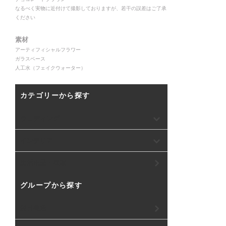
なるべく実物に近付けて撮影しておりますが、若干の誤差はご了承
ください
素材
アーティフィシャルフラワー
ガラスベース
人工水（フェイクウォーター）
カテゴリーから探す
ウェディング
インテリア
生活用品・衣服
グループから探す
翌日発送