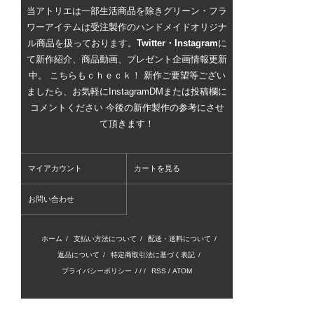
当アトリエは一部生活商品を除きグリーン・フラ
ワーアイテムは受注製作のハンドメイドオリジナ
ル商品を扱っております。
Twitter・Instagram
に
て新作紹介、商品動画、プレゼント企画情報更新
中。 こちらもｃｈｅｃｋ！ 新作ご要望等ござい
ましたら、お気軽にInstagramDMまたは投稿欄に
コメントください 今後の新作製作の参考にさせ
て頂きます！
マイアカウント
カートを見る
お問い合わせ
ホーム
/
支払い方法について
/
配送・送料について
/
返品について
/
特定商取引法に基づく表記
/
プライバシーポリシー
/ / /
RSS
/
ATOM