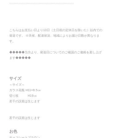
………………………………………………………
こちらはお支払い日より10日（土日祝の定休日を除いた）以内での
発送です。 ※天候、配達状況、地域によりお届け日数が異なりま
す。
◆◆◆◆◆当方より、発送日についてのご確認のご連絡を差し上げ
ます◆◆◆◆◆
サイズ
～サイズ～
ガラス花瓶 H11×8.5㎝
切り枝 H19㎝
若干の誤差は生じます
若干の誤差は生じます
お色
チョコレートブラウン