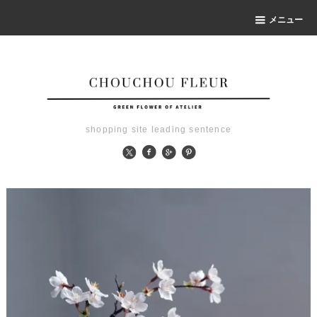
メニュー
shopping site leading sentence